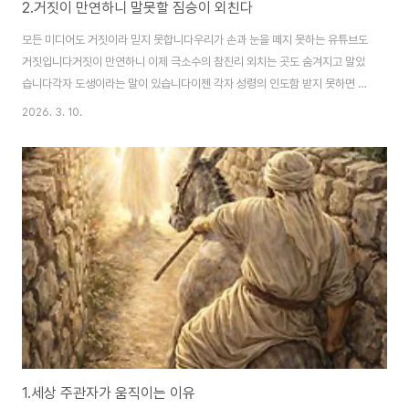
2.거짓이 만연하니 말못할 짐승이 외친다
모든 미디어도 거짓이라 믿지 못합니다우리가 손과 눈을 떼지 못하는 유튜브도
거짓입니다거짓이 만연하니 이제 극소수의 참진리 외치는 곳도 숨겨지고 말았
습니다각자 도생이라는 말이 있습니다이젠 각자 성령의 인도함 받지 못하면 미
혹되고 말것입니다깨어나야합니다내가 원하는 삶이 되기를 기도할것이 아니
2026. 3. 10.
라성경에 기록된 말씀대로 이루어지도록 기도하며내가 그 삶에 속하도록 기도
로 간구해야합니다주님 곧 오십니다 할렐루야!
https://www.youtube.com/watch?v=yltxFI1pG-0
1.세상 주관자가 움직이는 이유