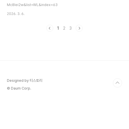
Mc8Iei2w&list=WL&index=63
2026. 3. 6.
1
2
3
Designed by 티스토리
© Daum Corp.