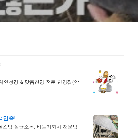
체인성경 & 맞춤찬양 전문 찬양집(악
객만족!
고온스팀 살균소독, 비둘기퇴치 전문업