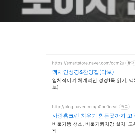
https://smartstore.naver.com/ccm2u
광고
맥체인성경&찬양집(악보)
입체적이며 체계적인 성경1독 읽기, 맥
보)
http://blog.naver.com/o0oo0oeat
광고
사랑홈크린 치우기 힘든곳까지 고
비둘기똥 청소, 비둘기퇴치망 설치, 
체