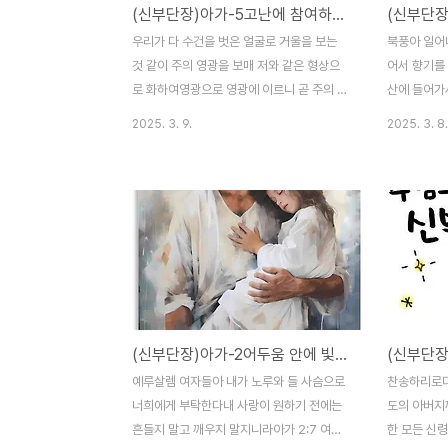
(신부단장)아가-5고난에 참여하며 신부는 베일을 벗는다
우리가 다 수건을 벗은 얼굴로 거울을 보는
북풍아 일어
것 같이 주의 영광을 보매 저와 같은 형상으
어서 향기를
로 화하여영광으로 영광에 이르니 곧 주의 영
산에 들어가
으로 말미암음이니라고후 3:18 나의 누이,
노라아가 4:
2025. 3. 9.
2025. 3. 8.
나의 신부야 내가 내 동산에 들어와서 나의
여쁘다 너울 
몰약과 향 재료를 거두고나의 꿀송이와 꿀을
네 머리털은
먹고 내 포도주와 내 젖을 마셨으니 나의 찬
같구나-나의
구들아 먹으라 나의 사랑하는 사람들아 마시
다 마음껏 
고 많이 마시라-이 말씀은 신부의 외침에 대
두움을 이겼
한 신랑의 기쁨의 외침이다친구들에게 신부
의 대화는 
를 소개하고 자랑하는 것이다 ​4:16 북풍아
신부가 3장
일어나라 남풍아 오라 나의 동산에 불어서 향
험은 신부들
기를 날리라나의 사랑하는 자가 그 동산에 들
면에 있는 
(신부단장)아가-2어두움 안에 빛이 들어온다
(신부단장
어가서 그 아름다운 실과 먹기를 원하노라신
나의 삶에 
부가 신랑의 마음을 알아버린 것이다세상에
전에덴동산에
​예루살렘 여자들아 내가 노루와 들 사슴으로
찬송하리로다
주님의 나라가 임하기 위한 심판이 내려지는
산에서 하나
너희에게 부탁한다내 사랑이 원하기 전에는
도의 아버지
데그것을 동의하여 기도로 구하고..
로 두려워하여
흔들지 말고 깨우지 말지니라아가 2:7​ 여호
한 모든 신