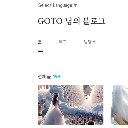
본문 바로가기
Select Language
▼
GOTO 님의 블로그
홈
태그
방명록
전체 글
198