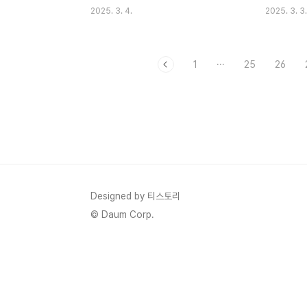
와의 말씀이 이상 중에 아브람에게 임하여 가
창세 전에 
2025. 3. 4.
2025. 3. 3.
라사대(새롭게 된 나는 주님과의 영적 만남을
리로 사랑 안
시작한다)아브람아 두려워 말라 나는 너의 방
게 하시려고
패요 너의 지극히 큰 상급이니라(어린 나에게
사 예수 그
1
···
25
26
주님의 신적 권위를 알려 주신다)창 15:1그를
이 되게 하
이끌고 밖으로 나가 가라사대 하늘을 우러러
안에서 우리
뭇별을 셀 수 있나 보라(주님은 장래 일에 보
광을 찬미하게
증으로 나에게 영적 자손을 언약하신다)또 그
아가서를 좋
에게 이르시되 네 자손이 이와 같으리라창
은 문장이다
15:5또 그에게 이르시되 나는 이 땅을 네게
나와 주님의
주어 업을 삼게 하려고너를 갈대아 우르에서
그래서 나 
이끌어 낸 여호와로라(주님은 영의 땅을 주시
를 비방하지
Designed by 티스토리
고 그 땅으로 영적 자손에게 상속하도록 업을
분들께 양해
© Daum Corp.
삼게 하신..
문체나 어휘가