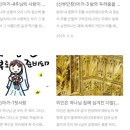
(신부단장)아가-4주님의 사랑이 나를 성장 시킨다
(신부단장)아가-3 밤의 두려움을 이기는 의
나라 남풍아 오라 나의 동산에 불
​​밤에 내 영혼이 주를 사모하였사온즉 내 중심
 날리라나의 사랑하는 자가 그 동
이 주를 간절히 구하오리니이는 주께서 땅에
서 그 아름다운 실과 먹기를 원하
서 심판하시는 때에 세계의 거민이 의를 배움
16​​ 내 사랑 너는 어여쁘고도 어
이니이다악인은 은총을 입을지라도 의를 배
2025. 3. 6.
속에 있는 네 눈이 비둘기 같고
우지 아니하며 정직한 땅에서불의를 행하고
길르앗산기슭에 누운 무리 염소
여호와의 위엄을 돌아보지 아니하는도다이사
 주님은 나에게 어여쁘고 어여쁘
야 26:9-10​​내가 밤에 침상에서 마음에 사랑
칭찬과 위로를 하신다내가 밤의 어
하는 자를 찾았구나찾아도 발견치 못하였구
기 때문이었다 4장에 모든 신랑
나-주님의 명령을 거절하고 내 마음대로 살
신부에게 하시는 칭찬과 격려이다
아가는 세상이 나에게 평안을 주지 않았다이
에 시험을 거쳤기 때문이다그 시
스라엘이 하나님의 말씀을 받은 백성임에도
의 각자에 따라 다르다각자의 내
그리스도를 믿지 못하고 올무에 걸려 넘어진
밤의 두려움이다 이 두려움은 실재
것은 어린양으로 오신 예수님이자신들에게
)아가-1첫사랑
의인은 하나님 집에 심겨진 다말(종려나무)
있었던 것이지만 사실은 훨씬 오래
무거운 짐이 되었기 때문이다자신들은 세계
서 시작된 두려움이다 내가 동
거민을 다스리는 나라로 이끌 통치자를 기다
 하나님 곧 우리 주 예수 그리스
의인은 종려나무 같이 번성하며 레바논의 백
님의 소리를 듣고 내가 벗었으므
리고 있었는데 예수님의 모습은 너무도 비천
께서그리스도 안에서 하늘에 속
향목 같이 발육하리로다여호와의 집에 심겼
 숨었나이다(창 3:..
한 모습이었기 때문이다정말 아이러니하게도
령한 복으로 우리에게 복 주시돼곧
음이여 우리 하나님의 궁정에서 흥왕 하리로